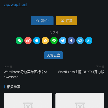
vip/wap.html
赞(
0
)
打赏


分享到









天翼云盘
上一篇
下一篇
WordPress导航菜单图标字体
WordPress主题 QUX9.1开心版
awesome
相关推荐